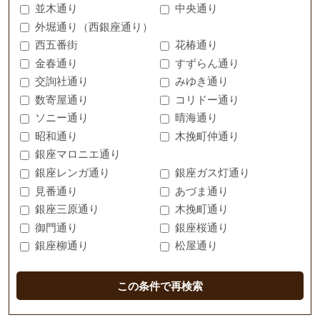
並木通り
中央通り
外堀通り（西銀座通り）
西五番街
花椿通り
金春通り
すずらん通り
交詢社通り
みゆき通り
数寄屋通り
コリドー通り
ソニー通り
晴海通り
昭和通り
木挽町仲通り
銀座マロニエ通り
銀座レンガ通り
銀座ガス灯通り
見番通り
あづま通り
銀座三原通り
木挽町通り
御門通り
銀座桜通り
銀座柳通り
松屋通り
この条件で再検索