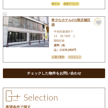
駅チカ
銀座アドレス
希少なホテルの1階店舗区
店舗
画
中央区銀座8-7-
13 35.78坪 1
階B区画
賃料
（税
:2,636,986円
込）
人通り重視
スケルトン
チェックした物件をお問い合わせ
Selection
希望条件で探す