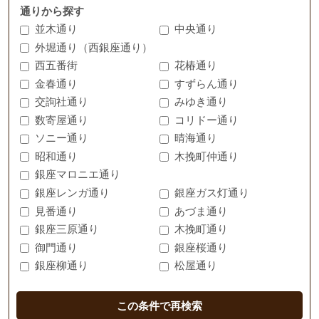
通りから探す
並木通り
中央通り
外堀通り（西銀座通り）
西五番街
花椿通り
金春通り
すずらん通り
交詢社通り
みゆき通り
数寄屋通り
コリドー通り
ソニー通り
晴海通り
昭和通り
木挽町仲通り
銀座マロニエ通り
銀座レンガ通り
銀座ガス灯通り
見番通り
あづま通り
銀座三原通り
木挽町通り
御門通り
銀座桜通り
銀座柳通り
松屋通り
この条件で再検索