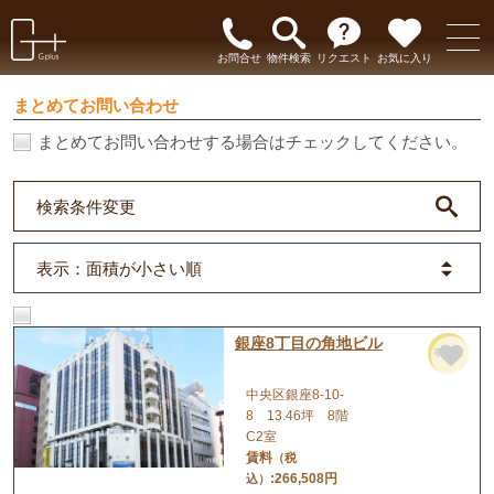
お問合せ
物件検索
リクエスト
お気に入り
まとめてお問い合わせ
まとめてお問い合わせする場合はチェックしてください。
検索条件変更
表示
：面積が小さい順
銀座8丁目の角地ビル
事務所
中央区銀座8-10-
8 13.46坪 8階
C2室
賃料
（税
:266,508円
込）