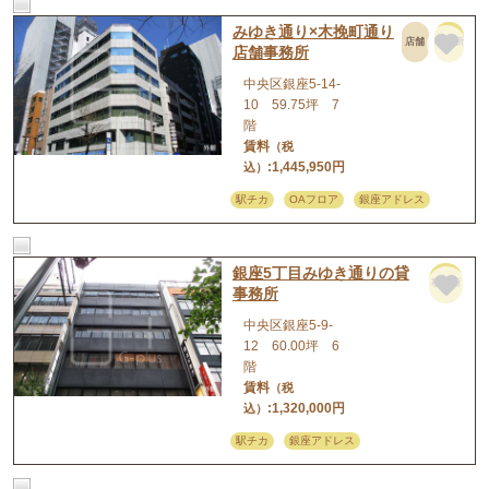
みゆき通り×木挽町通り
店舗
事務所
店舗事務所
中央区銀座5-14-
10 59.75坪 7
階
賃料
（税
:1,445,950円
込）
駅チカ
OAフロア
銀座アドレス
銀座5丁目みゆき通りの貸
事務所
事務所
中央区銀座5-9-
12 60.00坪 6
階
賃料
（税
:1,320,000円
込）
駅チカ
銀座アドレス