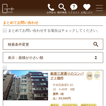
お問合せ
物件検索
リクエスト
お気に入り
まとめてお問い合わせ
まとめてお問い合わせする場合はチェックしてください。
検索条件変更
表示
：面積が小さい順
銀座三原通りのコンパ
店舗
事務所
クト物件
中央区銀座5-10-
10 4.40坪 8階
賃料
（税
:93,500円
込）
駅チカ
リーズナブル
銀座アドレス