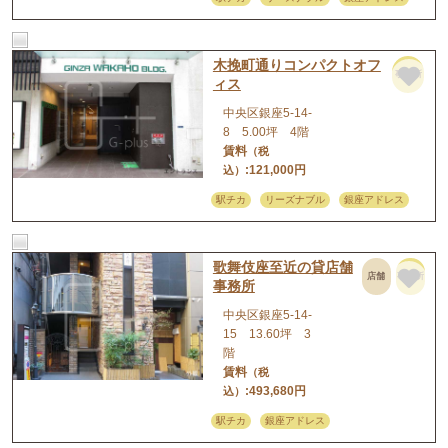
木挽町通りコンパクトオフ
事務所
ィス
中央区銀座5-14-
8 5.00坪 4階
賃料
（税
:121,000円
込）
駅チカ
リーズナブル
銀座アドレス
歌舞伎座至近の貸店舗
店舗
事務所
事務所
中央区銀座5-14-
15 13.60坪 3
階
賃料
（税
:493,680円
込）
駅チカ
銀座アドレス