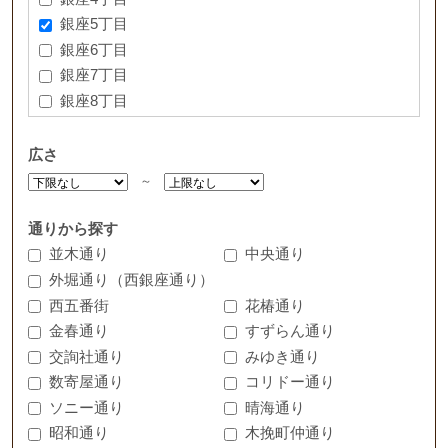
銀座5丁目
銀座6丁目
銀座7丁目
銀座8丁目
広さ
～
通りから探す
並木通り
中央通り
外堀通り（西銀座通り）
西五番街
花椿通り
金春通り
すずらん通り
交詢社通り
みゆき通り
数寄屋通り
コリドー通り
ソニー通り
晴海通り
昭和通り
木挽町仲通り