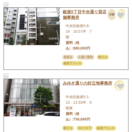
銀座5丁目中央通り貸店
店舗
事務所
舗事務所
中央区銀座5-8-
16 20.57坪 7
階
賃料
（税
:880,000円
込）
居抜き
人通り重視
駅チカ
銀座アドレス
みゆき通りの好立地事務所
事務所
中央区銀座5-1-
15 22.93坪 9
階東
賃料
（税
:756,690円
込）
駅チカ
OAフロア
銀座アドレス