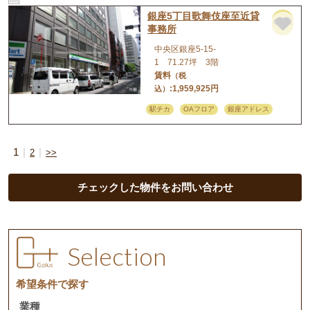
銀座5丁目歌舞伎座至近貸
事務所
事務所
中央区銀座5-15-
1 71.27坪 3階
賃料
（税
:1,959,925円
込）
駅チカ
OAフロア
銀座アドレス
1
2
>>
チェックした物件をお問い合わせ
Selection
希望条件で探す
業種