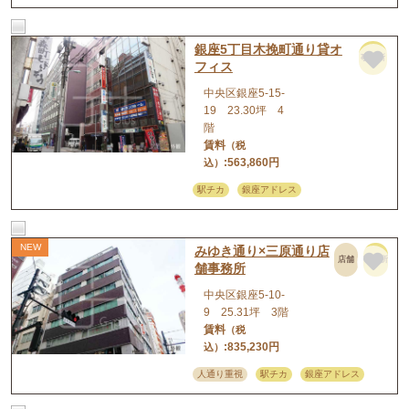
銀座5丁目木挽町通り貸オ
事務所
フィス
中央区銀座5-15-
19 23.30坪 4
階
賃料
（税
:563,860円
込）
駅チカ
銀座アドレス
みゆき通り×三原通り店
店舗
事務所
舗事務所
中央区銀座5-10-
9 25.31坪 3階
賃料
（税
:835,230円
込）
人通り重視
駅チカ
銀座アドレス