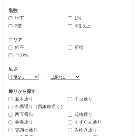
階数
地下
1階
2階
3階以上
エリア
銀座
新橋
その他
広さ
～
通りから探す
並木通り
中央通り
外堀通り（西銀座通り）
西五番街
花椿通り
金春通り
すずらん通り
交詢社通り
みゆき通り