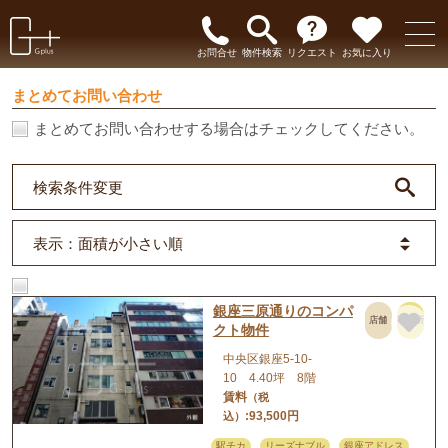
お問合せ
物件検索
リクエスト
お気に入り
まとめてお問い合わせ
まとめてお問い合わせする場合はチェックしてください。
検索条件変更
表示
：面積が小さい順
銀座三原通りのコンパ
店舗
事務所
クト物件
中央区銀座5-10-
10 4.40坪 8階
賃料
（税
:93,500円
込）
駅チカ
リーズナブル
銀座アドレス