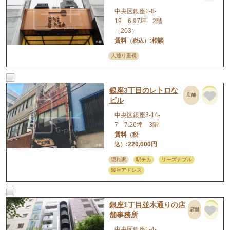
中央区銀座1-8-
19 6.97坪 2階
（203）
賃料
:相談
（税込）
人通り重視
銀座3丁目のレトロな
店舗
事務所
ビル
中央区銀座3-14-
7 7.26坪 3階
賃料
（税
:220,000円
込）
隠れ家
駅チカ
リーズナブル
銀座アドレス
銀座1丁目並木通りの店
店舗
事務所
舗事務所
中央区銀座1-4-