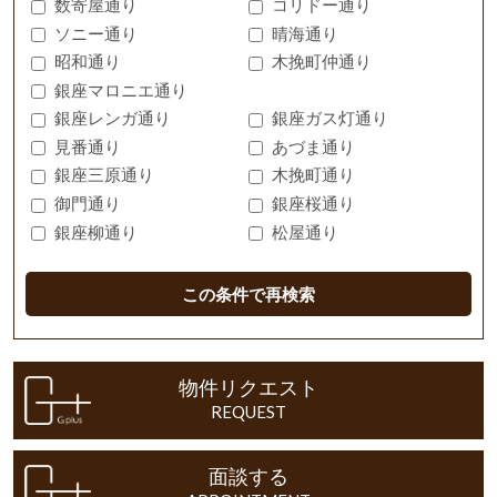
数寄屋通り
コリドー通り
ソニー通り
晴海通り
昭和通り
木挽町仲通り
銀座マロニエ通り
銀座レンガ通り
銀座ガス灯通り
見番通り
あづま通り
銀座三原通り
木挽町通り
御門通り
銀座桜通り
銀座柳通り
松屋通り
この条件で再検索
物件リクエスト
REQUEST
面談する