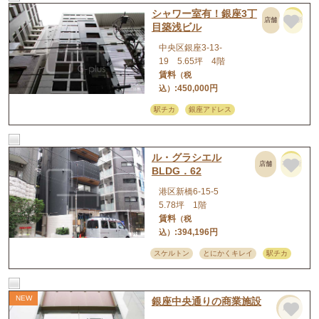
シャワー室有！銀座3丁
店舗
事務所
目築浅ビル
中央区銀座3-13-
19 5.65坪 4階
賃料
（税
:450,000円
込）
駅チカ
銀座アドレス
ル・グラシエル
店舗
事務所
BLDG．62
港区新橋6-15-5
5.78坪 1階
賃料
（税
:394,196円
込）
スケルトン
とにかくキレイ
駅チカ
銀座中央通りの商業施設
店舗