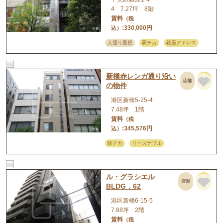
4 7.27坪 8階
賃料
（税
:330,000円
込）
人通り重視
駅チカ
銀座アドレス
新橋赤レンガ通り沿い
店舗
事務所
の物件
港区新橋5-25-4
7.48坪 1階
賃料
（税
:345,576円
込）
駅チカ
リーズナブル
ル・グラシエル
店舗
事務所
BLDG．62
港区新橋6-15-5
7.88坪 2階
賃料
（税