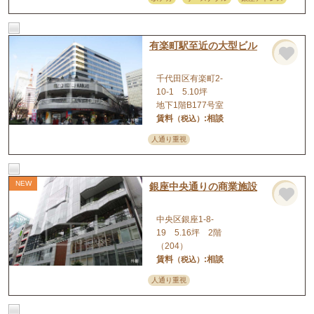
有楽町駅至近の大型ビル
店舗
千代田区有楽町2-
10-1 5.10坪
地下1階B177号室
賃料
:相談
（税込）
人通り重視
銀座中央通りの商業施設
店舗
中央区銀座1-8-
19 5.16坪 2階
（204）
賃料
:相談
（税込）
人通り重視