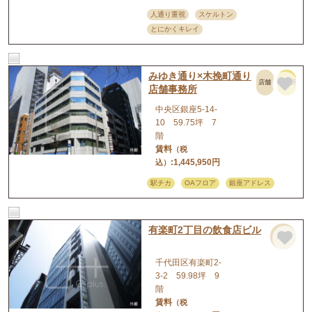
人通り重視
スケルトン
とにかくキレイ
みゆき通り×木挽町通り
店舗
事務所
店舗事務所
中央区銀座5-14-
10 59.75坪 7
階
賃料
（税
:1,445,950円
込）
駅チカ
OAフロア
銀座アドレス
有楽町2丁目の飲食店ビル
店舗
千代田区有楽町2-
3-2 59.98坪 9
階
賃料
（税