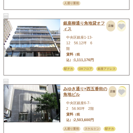
人通り重視
銀座柳通り角地貸オフ
店舗
事務所
ィス
中央区銀座1-13-
12 56.12坪 6
階
賃料
（税
:1,111,176円
込）
駅チカ
OAフロア
銀座アドレス
みゆき通り×西五番街の
店舗
事務所
角地ビル
中央区銀座6-7-
2 56.90坪 2階
賃料
（税
:2,503,600円
込）
人通り重視
スケルトン
駅チカ