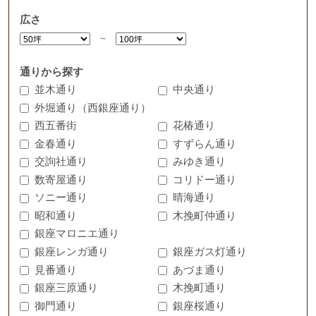
広さ
～
通りから探す
並木通り
中央通り
外堀通り（西銀座通り）
西五番街
花椿通り
金春通り
すずらん通り
交詢社通り
みゆき通り
数寄屋通り
コリドー通り
ソニー通り
晴海通り
昭和通り
木挽町仲通り
銀座マロニエ通り
銀座レンガ通り
銀座ガス灯通り
見番通り
あづま通り
銀座三原通り
木挽町通り
御門通り
銀座桜通り