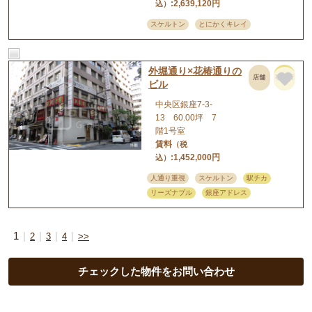
:2,639,120円
込）
スケルトン
とにかくキレイ
外堀通り×花椿通りの
店舗
事務所
ビル
中央区銀座7-3-
13 60.00坪 7
階1号室
賃料
（税
:1,452,000円
込）
人通り重視
スケルトン
駅チカ
リーズナブル
銀座アドレス
1
2
3
4
>>
チェックした物件をお問い合わせ