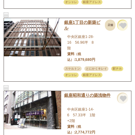
オシャレ
銀座アドレス
銀座1丁目の新築ビ
店舗
事務所
ル
中央区銀座1-28-
16 56.96坪 8
階
賃料
（税
:1,879,680円
込）
スケルトン
とにかくキレイ
駅チカ
オシャレ
銀座アドレス
銀座昭和通りの築浅物件
店舗
中央区銀座1-14-
6 57.33坪 1階
+2階
賃料
（税
:2,774,772円
込）