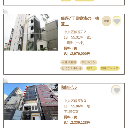
銀座7丁目築浅の一棟
店舗
事務所
貸し
中央区銀座7-2-
13 55.31坪 B1
～5階（一棟）
賃料
（税
:2,970,000円
込）
人通り重視
スケルトン
とにかくキレイ
駅チカ
銀座アドレス
和恒ビル
店舗
中央区銀座8-3-
11 55.96坪 地
下1階C室
賃料
（税
:2,339,128円
込）