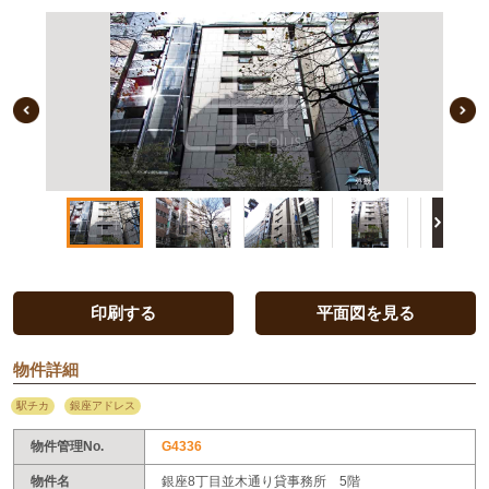
Previous Image
印刷する
平面図を見る
物件詳細
駅チカ
銀座アドレス
物件管理No.
G4336
物件名
銀座8丁目並木通り貸事務所 5階