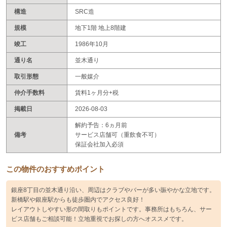
構造
SRC造
規模
地下1階 地上8階建
竣工
1986年10月
通り名
並木通り
取引形態
一般媒介
仲介手数料
賃料1ヶ月分+税
掲載日
2026-08-03
解約予告：6ヵ月前
備考
サービス店舗可（重飲食不可）
保証会社加入必須
この物件のおすすめポイント
銀座8丁目の並木通り沿い、周辺はクラブやバーが多い賑やかな立地です。
新橋駅や銀座駅からも徒歩圏内でアクセス良好！
レイアウトしやすい形の間取りもポイントです。事務所はもちろん、サー
ビス店舗もご相談可能！立地重視でお探しの方へオススメです。