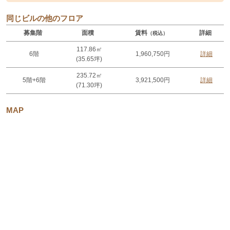
同じビルの他のフロア
募集階
面積
賃料
詳細
（税込）
117.86㎡
6階
1,960,750円
詳細
(35.65坪)
235.72㎡
5階+6階
3,921,500円
詳細
(71.30坪)
MAP