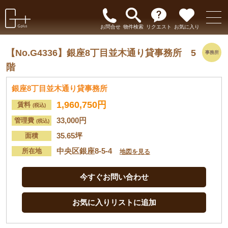
お問合せ
物件検索
リクエスト
お気に入り
【No.G4336】
銀座8丁目並木通り貸事務所 5
事務所
階
銀座8丁目並木通り貸事務所
1,960,750円
賃料
(税込)
33,000円
管理費
(税込)
35.65坪
面積
中央区銀座8-5-4
所在地
地図を見る
今すぐお問い合わせ
お気に入りリストに追加