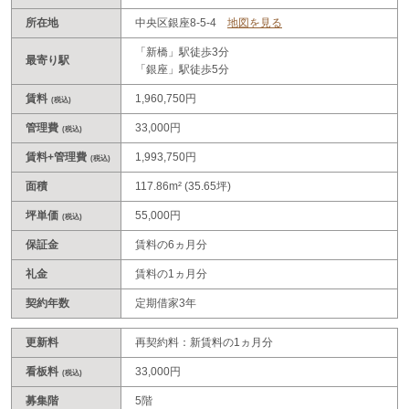
所在地
中央区銀座8-5-4
地図を見る
「新橋」駅徒歩3分
最寄り駅
「銀座」駅徒歩5分
賃料
1,960,750円
(税込)
管理費
33,000円
(税込)
賃料+管理費
1,993,750円
(税込)
面積
117.86m² (35.65坪)
坪単価
55,000円
(税込)
保証金
賃料の6ヵ月分
礼金
賃料の1ヵ月分
契約年数
定期借家3年
更新料
再契約料：新賃料の1ヵ月分
看板料
33,000円
(税込)
募集階
5階