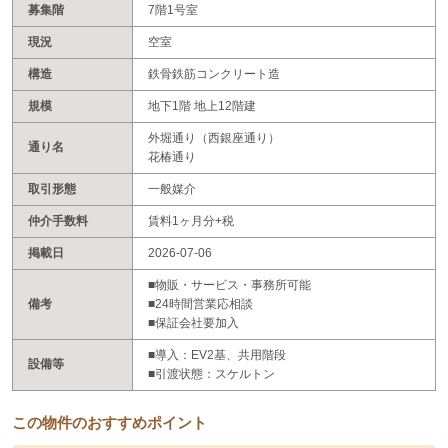
募集階
7階1号室
現況
空室
構造
鉄骨鉄筋コンクリート造
規模
地下1階 地上12階建
外堀通り（西銀座通り）
通り名
花椿通り
取引形態
一般媒介
仲介手数料
賃料1ヶ月分+税
掲載日
2026-07-06
■物販・サービス・事務所可能
備考
■24時間営業応相談
■保証会社要加入
■導入：EV2基、共用階段
設備等
■引渡状態：スケルトン
この物件のおすすめポイント