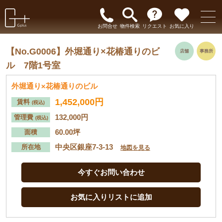
お問合せ
物件検索
リクエスト
お気に入り
【No.G0006】
外堀通り×花椿通りのビ
店舗
事務所
ル 7階1号室
外堀通り×花椿通りのビル
1,452,000円
賃料
(税込)
132,000円
管理費
(税込)
60.00坪
面積
中央区銀座7-3-13
所在地
地図を見る
今すぐお問い合わせ
お気に入りリストに追加