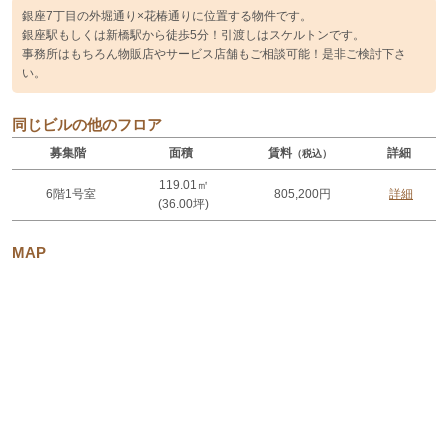
銀座7丁目の外堀通り×花椿通りに位置する物件です。
銀座駅もしくは新橋駅から徒歩5分！引渡しはスケルトンです。
事務所はもちろん物販店やサービス店舗もご相談可能！是非ご検討下さ
い。
同じビルの他のフロア
募集階
面積
賃料
詳細
（税込）
119.01㎡
6階1号室
805,200円
詳細
(36.00坪)
MAP