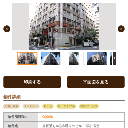
Previous Image
印刷する
平面図を見る
物件詳細
人通り重視
スケルトン
駅チカ
リーズナブル
銀座アドレス
物件管理No.
G0006
物件名
外堀通り×花椿通りのビル 7階1号室