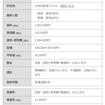
所在地
中央区銀座7-3-13
地図を見る
「銀座」駅徒歩5分
最寄り駅
「新橋」駅徒歩5分
賃料
1,452,000円
(税込)
管理費
132,000円
(税込)
賃料+管理費
1,584,000円
(税込)
面積
198.35m² (60.00坪)
坪単価
24,200円
(税込)
敷金
定額（賃料+管理費+看板料）の10ヵ月分
満期解約：定額の3ヵ月分、中途解約：定額の6ヵ
償却
月分
契約年数
普通借家2年
更新料
定額（賃料+管理費+看板料）の1ヵ月分
看板料
11,000円
(税込)