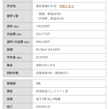
所在地
港区新橋2-9-16
地図を見る
「新橋」駅徒歩3分
最寄り駅
「内幸町」駅徒歩3分
賃料
746,328円
(税込)
共益費
101,772円
(税込)
賃料+共益費
848,100円
(税込)
面積
95.36m² (28.84坪)
坪単価
25,878円
(税込)
敷金
賃料の6ヵ月分
契約年数
定期借家5年（再契約可）
募集階
8階
構造
鉄骨鉄筋コンクリート造
規模
地下1階 地上9階建
竣工
2005年2月