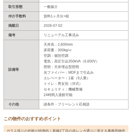
取引形態
一般媒介
仲介手数料
賃料1ヶ月分+税
掲載日
2026-07-02
備考
リニューアル工事済み
天井高：2,600mm
床荷重：300kg/㎡
空調：個別空調
電気：高圧引込350kVA（6,600V）
照明：天井埋込型照明
設備等
光ファイバー：MDFまで引込み
エレベーター：1基（9人乗）
トイレ：男女別（洋式）
セキュリティ：機械警備
24時間入退館可能
その他
諸条件・フリーレント応相談
この物件のおすすめポイント
ガラス張りの外観が特徴的！新橋2丁目の赤レンガ通りに面する事務所物件