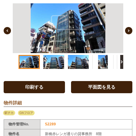
Previous Image
印刷する
平面図を見る
物件詳細
駅チカ
OAフロア
物件管理No.
S2289
物件名
新橋赤レンガ通りの貸事務所 8階