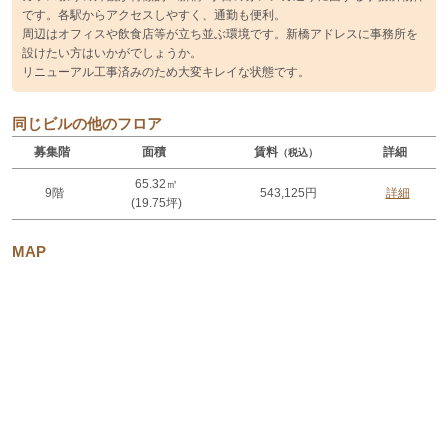
です。各駅からアクセスしやすく、通勤も便利。
周辺はオフィスや飲食店等が立ち並ぶ環境です。新橋アドレスに事務所を
設けたい方はいかがでしょうか。
リニューアル工事済みのため大変キレイな状態です。
同じビルの他のフロア
募集階
面積
賃料
詳細
（税込）
65.32㎡
9階
543,125円
詳細
(19.75坪)
MAP