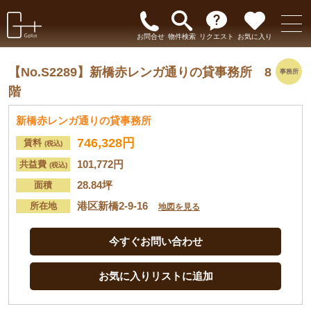
お問合せ
物件検索
リクエスト
お気に入り
【No.S2289】
新橋赤レンガ通りの貸事務所 8
事務所
階
新橋赤レンガ通りの貸事務所
746,328円
賃料
(税込)
101,772円
共益費
(税込)
28.84坪
面積
港区新橋2-9-16
所在地
地図を見る
今すぐお問い合わせ
お気に入りリストに追加