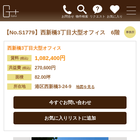
お問合せ
物件検索
リクエスト
お気に入り
【No.S1779】
西新橋3丁目大型オフィス 6階
事務所
西新橋3丁目大型オフィス
1,082,400円
賃料
(税込)
270,600円
共益費
(税込)
82.00坪
面積
港区西新橋3-24-9
所在地
地図を見る
今すぐお問い合わせ
お気に入りリストに追加