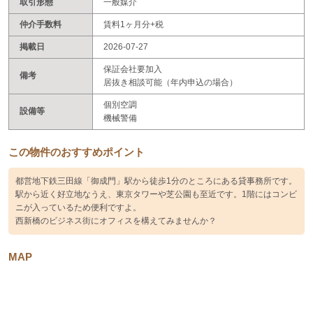
取引形態
一般媒介
仲介手数料
賃料1ヶ月分+税
掲載日
2026-07-27
保証会社要加入
備考
居抜き相談可能（年内申込の場合）
個別空調
設備等
機械警備
この物件のおすすめポイント
都営地下鉄三田線「御成門」駅から徒歩1分のところにある貸事務所です。
駅から近く好立地なうえ、東京タワーや芝公園も至近です。1階にはコンビ
ニが入っているため便利ですよ。
西新橋のビジネス街にオフィスを構えてみませんか？
MAP