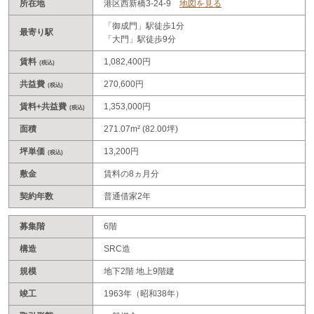
所在地
港区西新橋3-24-9
地図を見る
「御成門」駅徒歩1分
最寄り駅
「大門」駅徒歩9分
賃料
1,082,400円
(税込)
共益費
270,600円
(税込)
賃料+共益費
1,353,000円
(税込)
面積
271.07m² (82.00坪)
坪単価
13,200円
(税込)
敷金
賃料の8ヵ月分
契約年数
普通借家2年
募集階
6階
構造
SRC造
規模
地下2階 地上9階建
竣工
1963年（昭和38年）