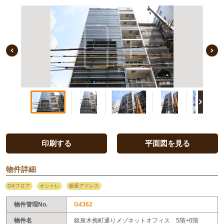
Previous Image
印刷する
平面図を見る
物件詳細
OAフロア
オシャレ
銀座アドレス
物件管理No.
G4362
物件名
銀座木挽町通りメゾネットオフィス 5階+6階