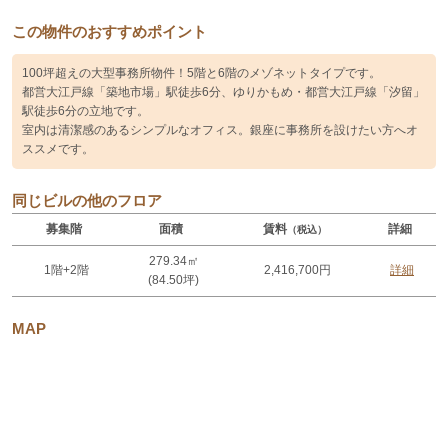
この物件のおすすめポイント
100坪超えの大型事務所物件！5階と6階のメゾネットタイプです。
都営大江戸線「築地市場」駅徒歩6分、ゆりかもめ・都営大江戸線「汐留」
駅徒歩6分の立地です。
室内は清潔感のあるシンプルなオフィス。銀座に事務所を設けたい方へオ
ススメです。
同じビルの他のフロア
募集階
面積
賃料
詳細
（税込）
279.34㎡
1階+2階
2,416,700円
詳細
(84.50坪)
MAP