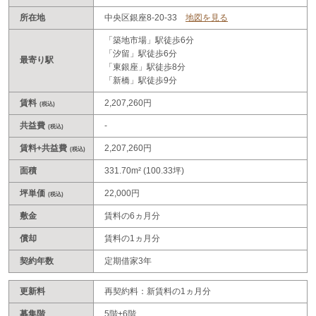
所在地
中央区銀座8-20-33
地図を見る
「築地市場」駅徒歩6分
「汐留」駅徒歩6分
最寄り駅
「東銀座」駅徒歩8分
「新橋」駅徒歩9分
賃料
2,207,260円
(税込)
共益費
-
(税込)
賃料+共益費
2,207,260円
(税込)
面積
331.70m² (100.33坪)
坪単価
22,000円
(税込)
敷金
賃料の6ヵ月分
償却
賃料の1ヵ月分
契約年数
定期借家3年
更新料
再契約料：新賃料の1ヵ月分
募集階
5階+6階