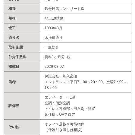
構造
鉄骨鉄筋コンクリート造
規模
地上10階建
竣工
1993年8月
通り名
木挽町通り
取引形態
一般媒介
仲介手数料
賃料1ヶ月分+税
掲載日
2026-08-07
保証会社：加入必須
備考
エントランス：平日7：00～20：00、土曜7：00～
18：00
エレベーター：1基
空調：個別空調
設備等
トイレ：専有部・男女別・洋式
床仕様：OAフロア
オフィス居抜き可能物件
その他
（什器引き渡しは相談）