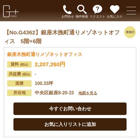
お問合せ
物件検索
リクエスト
お気に入り
【No.G4362】
銀座木挽町通りメゾネットオフ
事務所
ィス 5階+6階
銀座木挽町通りメゾネットオフィス
2,207,260円
賃料
(税込)
-
共益費
(税込)
100.33坪
面積
中央区銀座8-20-33
所在地
地図を見る
今すぐお問い合わせ
お気に入りリストに追加