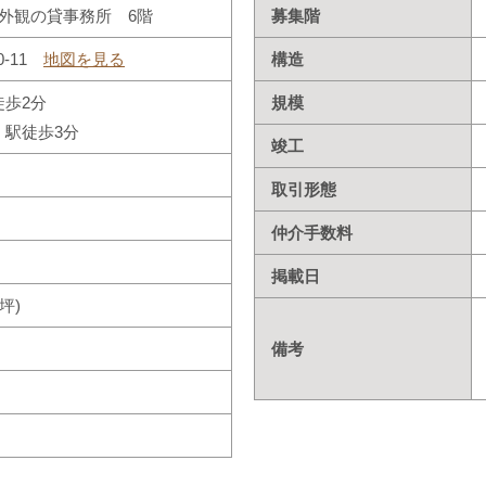
外観の貸事務所 6階
募集階
0-11
地図を見る
構造
徒歩2分
規模
」駅徒歩3分
竣工
取引形態
仲介手数料
掲載日
1坪)
備考