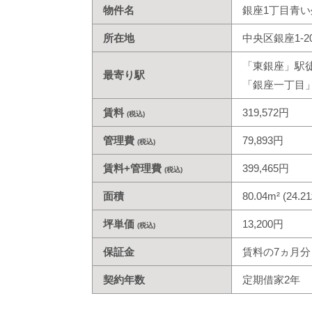
物件名
銀座1丁目青い
所在地
中央区銀座1-2
「東銀座」駅
最寄り駅
「銀座一丁目
賃料
319,572円
(税込)
管理費
79,893円
(税込)
賃料+管理費
399,465円
(税込)
面積
80.04m² (24.2
坪単価
13,200円
(税込)
保証金
賃料の7ヵ月分
契約年数
定期借家2年