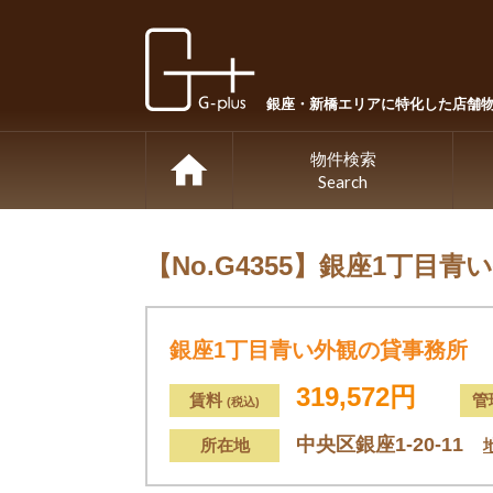
銀座・新橋エリアに特化した店舗
物件検索
Search
【No.G4355】
銀座1丁目青
銀座1丁目青い外観の貸事務所
319,572円
賃料
管
(税込)
中央区銀座1-20-11
所在地