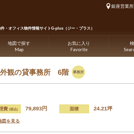
銀座営業所
物件・
オフィス物件情報サイトG-plus（ジー・プラス）
地図で探す
お気に入り
Map
Favorite
Sear
い外観の貸事務所 6階
事務所
79,893円
24.21坪
理費
面積
(税込)
地図を見る