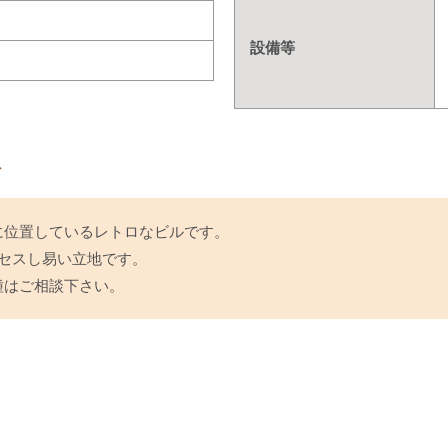
設備等
ト
に位置しているレトロなビルです。
セスし易い立地です。
種はご相談下さい。