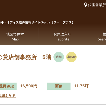
銀座営業所
物件・
オフィス物件情報サイトG-plus（ジー・プラス）
地図で探す
お気に入り
Map
Favorite
Sear
の貸店舗事務所 5階
店舗
事務所
16,500円
11.75坪
理費
面積
(税込)
地図を見る