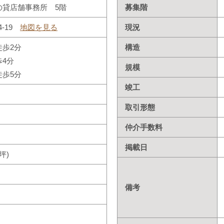
の貸店舗事務所 5階
募集階
4-19
地図を見る
現況
徒歩2分
構造
4分
規模
徒歩5分
竣工
取引形態
仲介手数料
掲載日
5坪)
備考