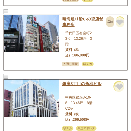
晴海通り沿いの貸店舗
店舗
事務所
事務所
千代田区有楽町2-
3-6 13.26坪 3
階
賃料
（税
:396,000円
込）
人通り重視
駅チカ
銀座8丁目の角地ビル
事務所
中央区銀座8-10-
8 13.46坪 8階
C2室
賃料
（税
:266,508円
込）
駅チカ
銀座アドレス