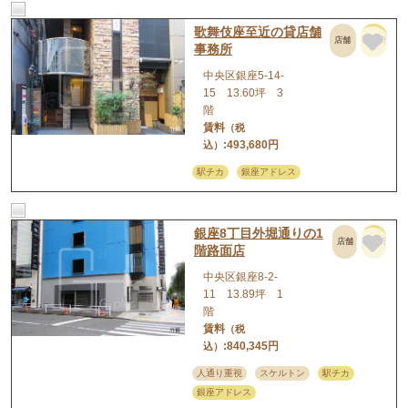
歌舞伎座至近の貸店舗
店舗
事務所
事務所
中央区銀座5-14-
15 13.60坪 3
階
賃料
（税
:493,680円
込）
駅チカ
銀座アドレス
銀座8丁目外堀通りの1
店舗
事務所
階路面店
中央区銀座8-2-
11 13.89坪 1
階
賃料
（税
:840,345円
込）
人通り重視
スケルトン
駅チカ
銀座アドレス