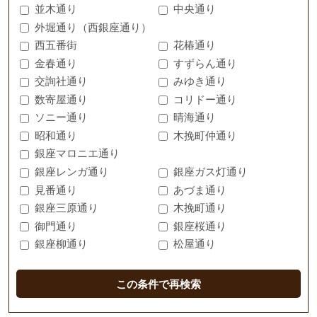
並木通り
中央通り
外堀通り（西銀座通り）
西五番街
花椿通り
金春通り
すずらん通り
交詢社通り
みゆき通り
数寄屋通り
コリドー通り
ソニー通り
晴海通り
昭和通り
木挽町仲通り
銀座マロニエ通り
銀座レンガ通り
銀座ガス灯通り
見番通り
あづま通り
銀座三原通り
木挽町通り
御門通り
銀座桜通り
銀座柳通り
松屋通り
この条件で再検索