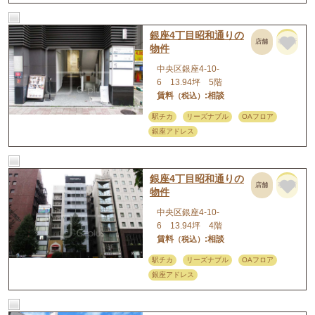
銀座4丁目昭和通りの
店舗
事務所
物件
中央区銀座4-10-
6 13.94坪 5階
賃料
:相談
（税込）
駅チカ
リーズナブル
OAフロア
銀座アドレス
銀座4丁目昭和通りの
店舗
事務所
物件
中央区銀座4-10-
6 13.94坪 4階
賃料
:相談
（税込）
駅チカ
リーズナブル
OAフロア
銀座アドレス