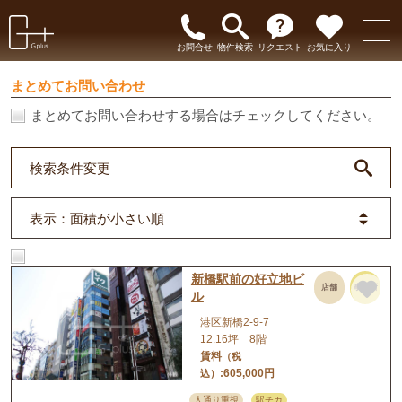
お問合せ
物件検索
リクエスト
お気に入り
まとめてお問い合わせ
まとめてお問い合わせする場合はチェックしてください。
検索条件変更
表示
：面積が小さい順
新橋駅前の好立地ビ
店舗
事務所
ル
港区新橋2-9-7
12.16坪 8階
賃料
（税
:605,000円
込）
人通り重視
駅チカ