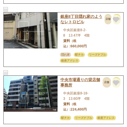
銀座8丁目隠れ家のよう
店舗
事務所
なレトロビル
中央区銀座8-2-
8 13.47坪 4階
賃料
（税
:660,000円
込）
隠れ家
駅チカ
リーズナブル
銀座アドレス
中央市場通りの貸店舗
店舗
事務所
事務所
中央区銀座8-18-
3 13.60坪 4階
賃料
（税
:224,400円
込）
駅チカ
リーズナブル
銀座アドレス