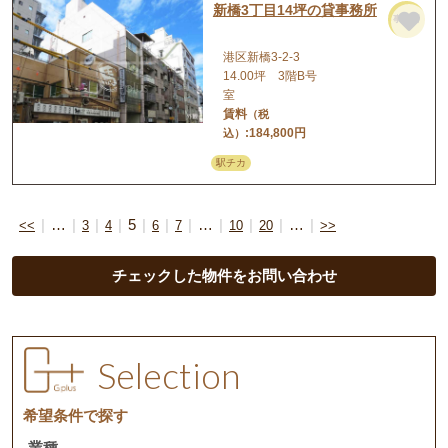
新橋3丁目14坪の貸事務所
事務所
港区新橋3-2-3
14.00坪 3階B号
室
賃料
（税
:184,800円
込）
駅チカ
…
5
…
…
<<
3
4
6
7
10
20
>>
チェックした物件をお問い合わせ
Selection
希望条件で探す
業種