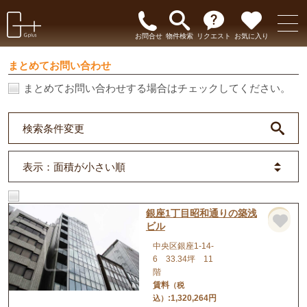
お問合せ
物件検索
リクエスト
お気に入り
まとめてお問い合わせ
まとめてお問い合わせする場合はチェックしてください。
検索条件変更
表示
：面積が小さい順
銀座1丁目昭和通りの築浅
店舗
ビル
中央区銀座1-14-
6 33.34坪 11
階
賃料
（税
:1,320,264円
込）