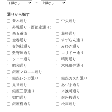
～
通りから探す
並木通り
中央通り
外堀通り（西銀座通り）
西五番街
花椿通り
金春通り
すずらん通り
交詢社通り
みゆき通り
数寄屋通り
コリドー通り
ソニー通り
晴海通り
昭和通り
木挽町仲通り
銀座マロニエ通り
銀座レンガ通り
銀座ガス灯通り
見番通り
あづま通り
銀座三原通り
木挽町通り
御門通り
銀座桜通り
銀座柳通り
松屋通り