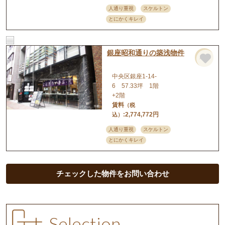
人通り重視
スケルトン
とにかくキレイ
銀座昭和通りの築浅物件
店舗
中央区銀座1-14-
6 57.33坪 1階
+2階
賃料
（税
:2,774,772円
込）
人通り重視
スケルトン
とにかくキレイ
チェックした物件をお問い合わせ
Selection