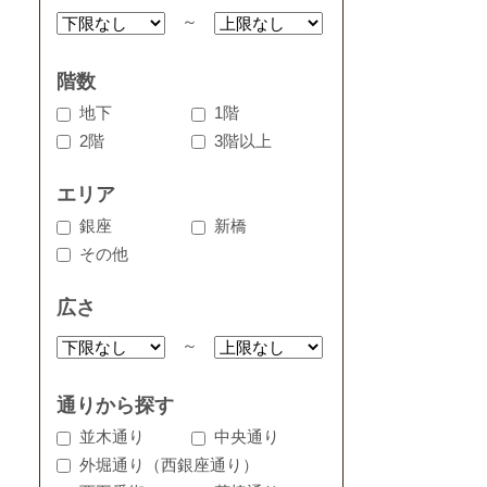
～
階数
地下
1階
2階
3階以上
エリア
銀座
新橋
その他
広さ
～
通りから探す
並木通り
中央通り
外堀通り（西銀座通り）