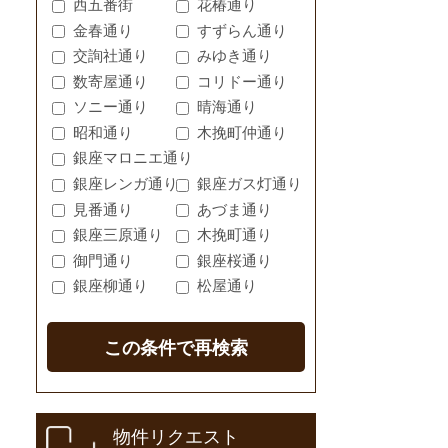
西五番街
花椿通り
金春通り
すずらん通り
交詢社通り
みゆき通り
数寄屋通り
コリドー通り
ソニー通り
晴海通り
昭和通り
木挽町仲通り
銀座マロニエ通り
銀座レンガ通り
銀座ガス灯通り
見番通り
あづま通り
銀座三原通り
木挽町通り
御門通り
銀座桜通り
銀座柳通り
松屋通り
この条件で再検索
物件リクエスト