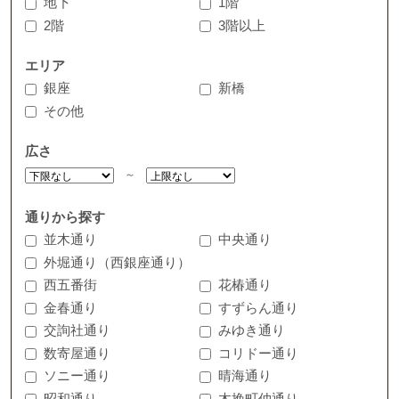
地下
1階
2階
3階以上
エリア
銀座
新橋
その他
広さ
～
通りから探す
並木通り
中央通り
外堀通り（西銀座通り）
西五番街
花椿通り
金春通り
すずらん通り
交詢社通り
みゆき通り
数寄屋通り
コリドー通り
ソニー通り
晴海通り
昭和通り
木挽町仲通り