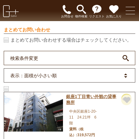
お問合せ
物件検索
リクエスト
お気に入り
まとめてお問い合わせ
まとめてお問い合わせする場合はチェックしてください。
検索条件変更
表示
：面積が小さい順
銀座1丁目青い外観の貸事
事務所
務所
中央区銀座1-20-
11 24.21坪 6
階
賃料
（税
:319,572円
込）