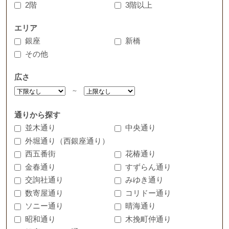
2階
3階以上
エリア
銀座
新橋
その他
広さ
～
通りから探す
並木通り
中央通り
外堀通り（西銀座通り）
西五番街
花椿通り
金春通り
すずらん通り
交詢社通り
みゆき通り
数寄屋通り
コリドー通り
ソニー通り
晴海通り
昭和通り
木挽町仲通り