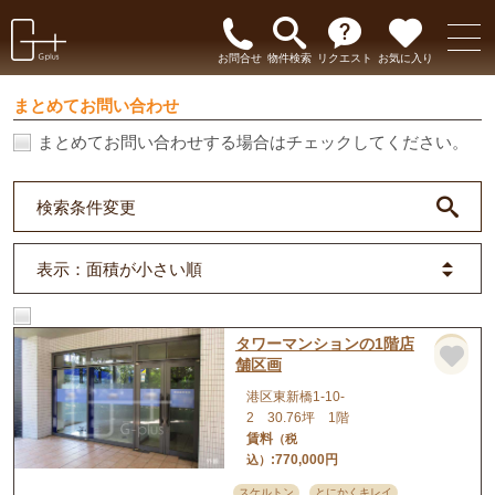
お問合せ
物件検索
リクエスト
お気に入り
まとめてお問い合わせ
まとめてお問い合わせする場合はチェックしてください。
検索条件変更
表示
：面積が小さい順
タワーマンションの1階店
店舗
舗区画
港区東新橋1-10-
2 30.76坪 1階
賃料
（税
:770,000円
込）
スケルトン
とにかくキレイ