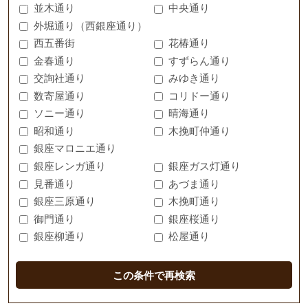
並木通り
中央通り
外堀通り（西銀座通り）
西五番街
花椿通り
金春通り
すずらん通り
交詢社通り
みゆき通り
数寄屋通り
コリドー通り
ソニー通り
晴海通り
昭和通り
木挽町仲通り
銀座マロニエ通り
銀座レンガ通り
銀座ガス灯通り
見番通り
あづま通り
銀座三原通り
木挽町通り
御門通り
銀座桜通り
銀座柳通り
松屋通り
この条件で再検索