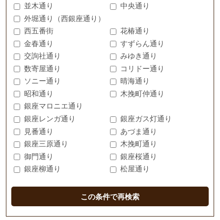
並木通り
中央通り
外堀通り（西銀座通り）
西五番街
花椿通り
金春通り
すずらん通り
交詢社通り
みゆき通り
数寄屋通り
コリドー通り
ソニー通り
晴海通り
昭和通り
木挽町仲通り
銀座マロニエ通り
銀座レンガ通り
銀座ガス灯通り
見番通り
あづま通り
銀座三原通り
木挽町通り
御門通り
銀座桜通り
銀座柳通り
松屋通り
この条件で再検索