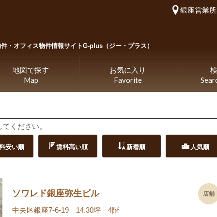
銀座営業所
物件・
オフィス物件情報サイトG-plus（ジー・プラス）
地図で探す
お気に入り
Map
Favorite
Sear
してください。
料安い順
賃料高い順
新着順
人気順
ソワレド銀座弥生ビル
店舗
中央区銀座7-6-19 14.30坪 4階