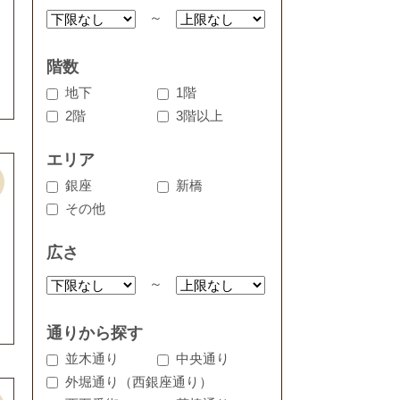
～
階数
地下
1階
2階
3階以上
エリア
銀座
新橋
その他
広さ
～
通りから探す
並木通り
中央通り
外堀通り（西銀座通り）