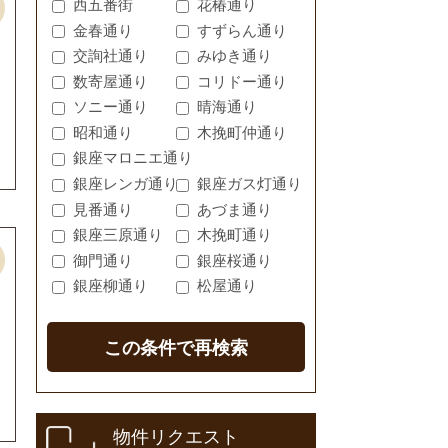
西五番街
花椿通り
金春通り
すずらん通り
交詢社通り
みゆき通り
数寄屋通り
コリドー通り
ソニー通り
晴海通り
昭和通り
木挽町仲通り
銀座マロニエ通り
銀座レンガ通り
銀座ガス灯通り
見番通り
あづま通り
銀座三原通り
木挽町通り
御門通り
銀座桜通り
銀座柳通り
松屋通り
この条件で再検索
物件リクエスト