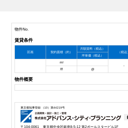
物件No.
賃貸条件
月額賃料
（税込）
区画
契約面積
（約）
（税込
坪単価
（税込）
m
2
-
坪
@
物件概要
東京都知事登録 （10）第44219号
〒104-0061
東京都中央区銀座8-5-12 第2ポールスタービル1F