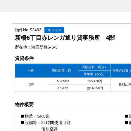
物件No.S2493
オフィス
新橋6丁目赤レンガ通り貸事務所 4階
所在地：港区新橋6-3-5
賃貸条件
月額賃料
（税込）
区画
契約面積
（約）
月額共益費
坪単価
（税込）
56.85m
255,420円
2
4階
賃料に
17.20坪
@14,850円
物件概要
構造
SRC造
設備等
24時間使用可能
個別空調