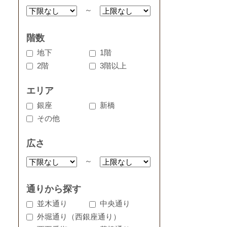
～
階数
地下
1階
2階
3階以上
エリア
銀座
新橋
その他
広さ
～
通りから探す
並木通り
中央通り
外堀通り（西銀座通り）