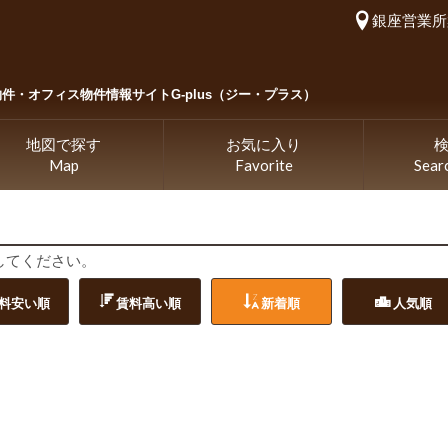
銀座営業所
物件・
オフィス物件情報サイトG-plus（ジー・プラス）
地図で探す
お気に入り
Map
Favorite
Sear
してください。
料安い順
賃料高い順
新着順
人気順