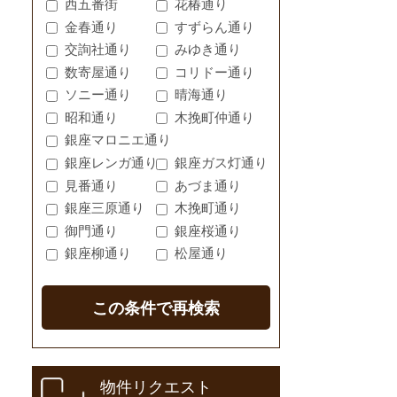
西五番街
花椿通り
金春通り
すずらん通り
交詢社通り
みゆき通り
数寄屋通り
コリドー通り
ソニー通り
晴海通り
昭和通り
木挽町仲通り
銀座マロニエ通り
銀座レンガ通り
銀座ガス灯通り
見番通り
あづま通り
銀座三原通り
木挽町通り
御門通り
銀座桜通り
銀座柳通り
松屋通り
この条件で再検索
物件リクエスト